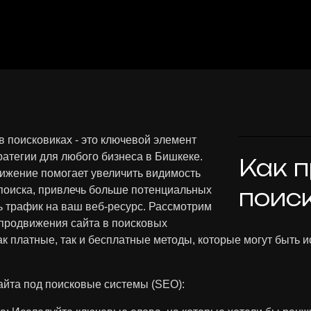
 поисковиках - это ключевой элемент
атегии для любого бизнеса в Бишкеке.
Как п
жение помогает увеличить видимость
 поиска, привлечь больше потенциальных
поис
ь трафик на ваш веб-ресурс. Рассмотрим
продвижения сайта в поисковых
ак платные, так и бесплатные методы, которые могут быть 
айта под поисковые системы (SEO):