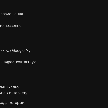
я размещения
то позволяет
их как Google My
я адрес, контактную
ольшинство
па к интернету.
хода, который