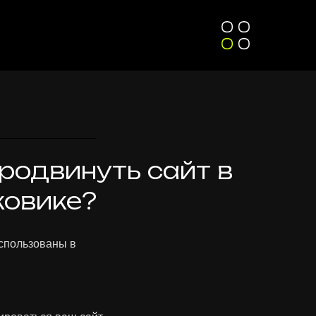
родвинуть сайт в
ковике?
использованы в