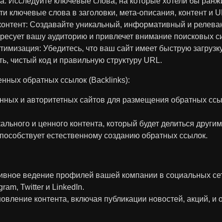
: Исследуйте ключевые слова, на которые хотели бы ранж
ти ключевые слова в заголовки, мета-описания, контент и U
онтент: Создавайте уникальный, информативный и релеван
ресует вашу аудиторию и привлечет внимание поисковых с
тимизация: Убедитесь, что ваш сайт имеет быструю загрузк
ь, чистый код и правильную структуру URL.
енных обратных ссылок (Backlinks):
нных и авторитетных сайтов для размещения обратных ссы
ального и ценного контента, который будет делиться другим
пособствует естественному созданию обратных ссылок.
ивное ведение профилей вашей компании в социальных сетя
ram, Twitter и LinkedIn.
овление контента, включая публикации новостей, акций, и